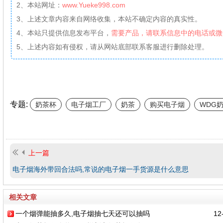
2、本站网址：
www.Yueke998.com
3、上述文章内容来自网络收集，本站不确定内容的真实性。
4、本站只提供信息发布平台，
需要产品，请联系信息中的电话或微
5、上述内容如有侵权，请从网站底部联系客服进行删除处理。
专题:
奶茶杯
电子烟工厂
奶茶
购买电子烟
WDG
上一篇
电子烟海外带回合法吗,常说的电子烟一手货源是什么意思
相关文章
一个烟弹能抽多久,电子烟抽七天还可以抽吗
12-