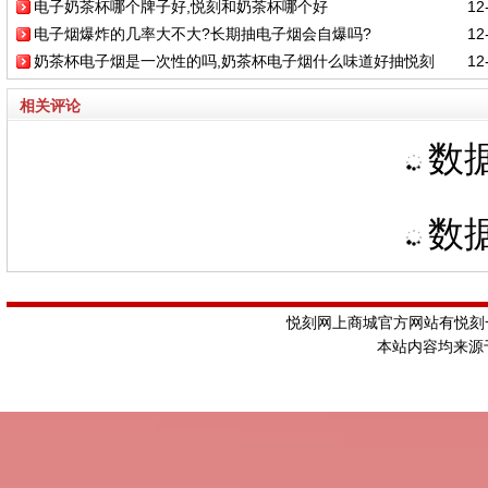
电子奶茶杯哪个牌子好,悦刻和奶茶杯哪个好
12-
电子烟爆炸的几率大不大?长期抽电子烟会自爆吗?
12-
奶茶杯电子烟是一次性的吗,奶茶杯电子烟什么味道好抽悦刻
12-
相关评论
数据
数据
悦刻网上商城官方网站有悦刻一
本站内容均来源于