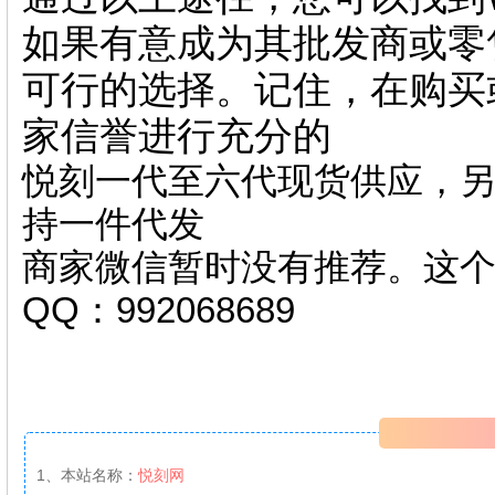
如果有意成为其批发商或零
可行的选择。记住，在购买
家信誉进行充分的
悦刻一代至六代现货供应，另
持一件代发
商家微信暂时没有推荐。这
QQ：992068689
1、本站名称：
悦刻网