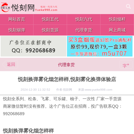
网站首页
悦刻五代
悦刻六代
悦刻烟杆
悦刻烟弹
悦刻货源
代理拿货
网上商城
返回
+
代理拿货
字
悦刻换弹雾化烟怎样样,悦刻雾化换弹体验店
2024-12-30 11:32:52 作者:悦刻网 来源:www.yueke998.com
悦刻全系列、松条、飞雾、可乐罐、柚子、一次性 厂家一手货源
商家微信暂时没有推荐。这个广告位正在招商，投广告联系QQ：
992068689
悦刻换弹雾化烟怎样样