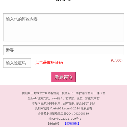
0
(
/500)
点击获取验证码
悦刻网上商城官方网站有悦刻一代至五代一手货源批发 可一件代发
全新relx悦刻六代、yooz柚子、艺术家、魔笛厂家批发拿货
本站内容来源网络收集，如有侵权,请联系我们删除
悦刻
网官网 Yueke998.com © 2024 版权所有
合作及删贴请联系客服QQ：992068689
湘ICP备2023017909号-2
【电脑版】
【回到顶部】