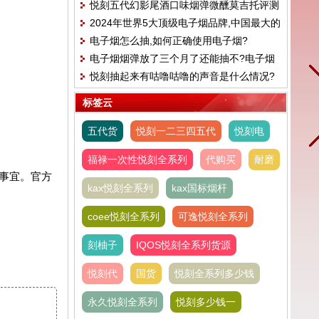
悦刻五代幻影尾酒口味烟弹微醺莫吉托评测
悦刻RELX五代电子烟常见的功能和特点
2024年世界5大顶级电子烟品牌,中国最大的
电子烟怎么抽,如何正确使用电子烟?
电子烟公司
电子烟烟弹放了三个月了还能抽不?电子烟
悦刻抽起来有咕噜咕噜的声音是什么情况?
过期了还能不能抽
标签云
五代货
悦刻一二三四五代
悦刻电
福禄一次性悦刻全系列
代购买
耐磨
事宜。官方
kax悦刻全系列
kax国标烟杆
coee悦刻全系列
可逸悦刻全系列
刻柚子
IQOS悦刻全系列货源
悦刻代
国货
悦刻全系列多少钱
永久悦刻全系列
悦刻多少钱一