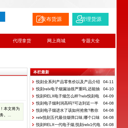
发布货源
管理货源
代理拿货
网上商城
专题大全
本栏最新
悦刻全系列产品零售价以及产品介绍
04-11
悦刻relx电子烟漏油很严重吗,还能抽
04-10
悦刻RELX电子烟怎么样?relx悦刻电
04-09
吗?
悦刻电子烟利润高吗?可达到近一半
04-08
子烟国行售价是多少钱?
！本文将为
悦刻电子烟进水了该如何抢救?教你
04-08
的利润?
...
relx悦刻五代最佳烟弹口味,哪个口味
04-08
如何抢救你的电子烟！
悦刻RELX一代电子烟,悦刻relx1代电
04-08
最好?