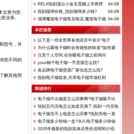
RELX悦刻溪云小金支震撼上市再劈
04-08
子烟烟弹口味
悦刻烟弹价格_悦刻烟弹多少钱?
04-08
本文将为您
雾化新领域
批发业务。
淄博魔笛电子烟售后电话,魔笛电子烟
04-08
客服电话
本栏推荐
以下是一些全世界各地语言中表示"电子
和型号，并
为什么吸电子烟时会有烧焦的味道?如何避
烟"的常用语：
注意个人空间,在你吸电子烟之前询问
免电子烟的灼伤
浏览不同的
yooz柚子电子烟一手货源怎么找?
各品牌电子烟货源厂家信息怎么找?
了解其他用
悦刻电子烟批发,共享电子烟市场红利
阅读排行
电子烟不出烟是怎么回事啊?电子烟吸不出
悦刻五代充电怎么知道充满了,悦刻一代充电
来烟雾怎么办
电子烟充不上电是怎么回事?悦刻充电一直
怎么看满没满
电子烟多少块钱一盒?永久电子烟多少块钱
亮白灯充不进电
2025年最新的悦刻实体店售价说明和介绍,
一支?