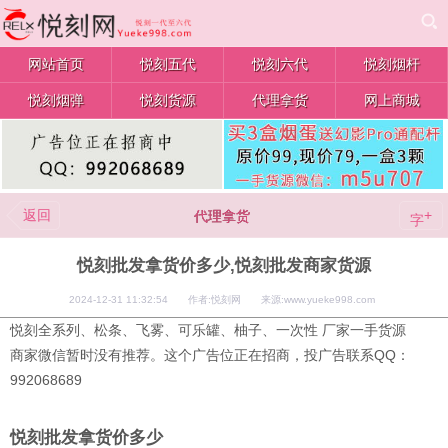
网站首页
悦刻五代
悦刻六代
悦刻烟杆
悦刻烟弹
悦刻货源
代理拿货
网上商城
返回
+
代理拿货
字
悦刻批发拿货价多少,悦刻批发商家货源
2024-12-31 11:32:54 作者:悦刻网 来源:www.yueke998.com
悦刻全系列、松条、飞雾、可乐罐、柚子、一次性 厂家一手货源
商家微信暂时没有推荐。这个广告位正在招商，投广告联系QQ：
992068689
悦刻批发拿货价多少