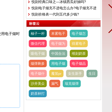
悦刻经典口味之—冰镇西瓜好抽吗?
打孔注油可靠吗
悦刻电子烟充不进电怎么办?电子烟充不进
悦刻价格表一代到五代多少钱?
去电怎么回事
标签云
使用电子烟时
柚子一杆
本雾电子
电子烟怎
微信代理
电子烟为
得雾电子
吸电子烟
中国合法
维刻奶茶
烟弹剩多
用电子烟
电子烟品
电子烟什
魔笛pr
女生新手
生日
沙井美众
漏气
瑞克烟弹
奶茶杯打