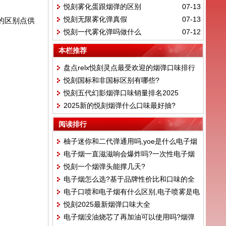
悦刻雾化蛋跟烟弹的区别
07-13
悦刻无限雾化弹真假
07-13
的区别点供
悦刻一代雾化弹吗做什么
07-12
本栏推荐
盘点relx悦刻灵点最受欢迎的烟弹口味排行
悦刻国标和非国标区别有哪些?
榜！
悦刻五代幻影烟弹口味销量排名2025
2025新的悦刻烟弹什么口味最好抽?
阅读排行
柚子迷你和二代弹通用吗,yoe是什么电子烟
电子烟一直滋滋响会爆炸吗?一次性电子烟
悦刻一个烟弹头能撑几天?
会爆炸吗
电子烟怎么选?基于品牌性价比和口味的全
电子口喷和电子烟有什么区别,电子喷雾是电
面评测！
悦刻2025最新烟弹口味大全
子烟吗
电子烟没油烧芯了再加油可以使用吗?烟弹