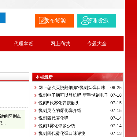
发布货源
管理货源
代理拿货
网上商城
专题大全
本栏最新
网上怎么买悦刻烟弹?悦刻烟弹口味
08-25
悦刻电子烟可以登机吗,新手悦刻电子
07-18
排行榜
悦刻5代雾化弹接触头
07-15
烟使用教程
悦刻灵点的雾化弹介绍
07-15
键的区别点
悦刻四代雾化弹
07-14
..
悦刻1雾化弹多少钱
07-14
悦刻四代雾化弹口味评测
07-13