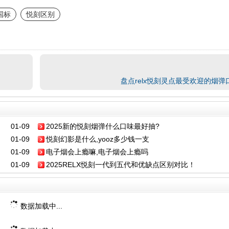
国标
悦刻区别
盘点relx悦刻灵点最受欢迎的烟
01-09
2025新的悦刻烟弹什么口味最好抽?
01-09
悦刻幻影是什么,yooz多少钱一支
01-09
电子烟会上瘾嘛,电子烟会上瘾吗
01-09
2025RELX悦刻一代到五代和优缺点区别对比！
数据加载中...