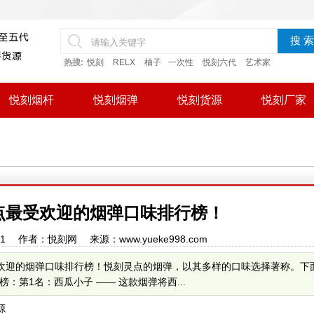
搜 索
热搜:
悦刻
RELX
柚子
一次性
悦刻六代
艺术家
悦刻烟杆
悦刻烟弹
悦刻货源
悦刻厂家
灵点最受欢迎的烟弹口味排行榜！
16:11 作者：悦刻网 来源：www.yueke998.com
最受欢迎的烟弹口味排行榜！悦刻灵点的烟弹，以其多样的口味选择著称。下
第1名：西瓜小子 —— 这款烟弹将西...
源