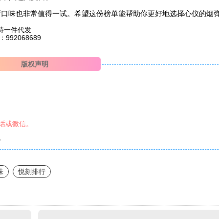
新口味也非常值得一试。希望这份榜单能帮助你更好地选择心仪的烟
持一件代发
2068689
版权声明
话或微信。
。
味
悦刻排行