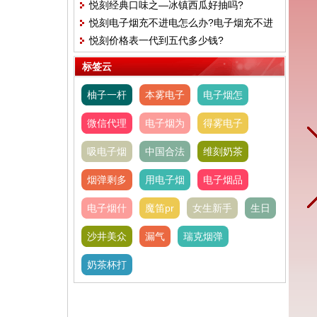
悦刻经典口味之—冰镇西瓜好抽吗?
打孔注油可靠吗
悦刻电子烟充不进电怎么办?电子烟充不进
悦刻价格表一代到五代多少钱?
去电怎么回事
标签云
柚子一杆
本雾电子
电子烟怎
微信代理
电子烟为
得雾电子
吸电子烟
中国合法
维刻奶茶
烟弹剩多
用电子烟
电子烟品
电子烟什
魔笛pr
女生新手
生日
沙井美众
漏气
瑞克烟弹
奶茶杯打