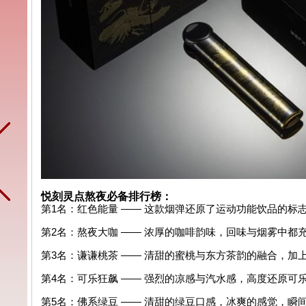
悦刻灵点熬夜必备排行榜：
第1名：红色能量 —— 这款烟弹还原了运动功能饮品的
第2名：熬夜大咖 —— 浓厚的咖啡韵味，回味与烟雾中都
第3名：谦谦桃茶 —— 清甜的蜜桃与东方茶韵的融合，加
第4名：可乐狂飙 —— 强烈的凉感与汽水感，高度还原可
第5名：佛系绿豆 —— 清甜的绿豆口感，冰爽的感觉，瞬