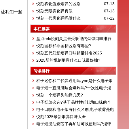
悦刻雾化蛋跟烟弹的区别
07-13
悦刻无限雾化弹真假
07-13
，让我们一起
悦刻一代雾化弹吗做什么
07-12
本栏推荐
盘点relx悦刻灵点最受欢迎的烟弹口味排行
悦刻国标和非国标区别有哪些?
榜！
悦刻五代幻影烟弹口味销量排名2025
2025新的悦刻烟弹什么口味最好抽?
阅读排行
柚子迷你和二代弹通用吗,yoe是什么电子烟
电子烟一直滋滋响会爆炸吗?一次性电子烟
悦刻一个烟弹头能撑几天?
会爆炸吗
电子烟怎么选?基于品牌性价比和口味的全
电子口喷和电子烟有什么区别,电子喷雾是电
面评测！
悦刻2025最新烟弹口味大全
子烟吗
电子烟没油烧芯了再加油可以使用吗?烟弹