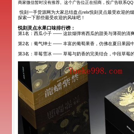
商家微信暂时没有推荐。这个广告位正在招商，投广告联系QQ：99
悦刻一手货源网为大家总结盘点relx悦刻灵点最受欢迎
探索一下那些最受欢迎的风味吧！
悦刻灵点水果口味排行榜：
第1名：西瓜小子 —— 这款烟弹将西瓜的甜美与薄荷的
第2名：葡气绅士 —— 丰富的葡萄果香，仿佛在夏日果
第3名：草莓雪冰 —— 草莓与奶香的完美结合，中段草