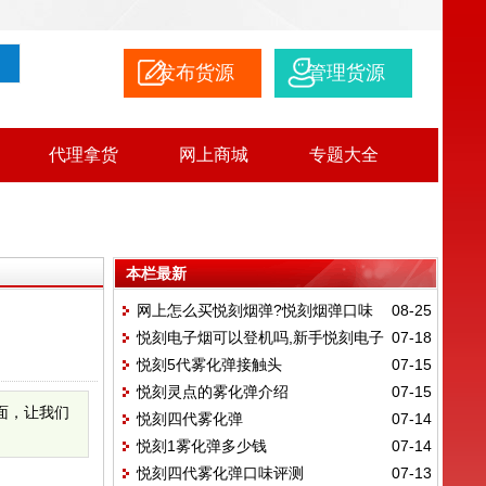
发布货源
管理货源
代理拿货
网上商城
专题大全
本栏最新
网上怎么买悦刻烟弹?悦刻烟弹口味
08-25
悦刻电子烟可以登机吗,新手悦刻电子
07-18
排行榜
悦刻5代雾化弹接触头
07-15
烟使用教程
悦刻灵点的雾化弹介绍
07-15
面，让我们
悦刻四代雾化弹
07-14
悦刻1雾化弹多少钱
07-14
悦刻四代雾化弹口味评测
07-13