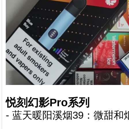
悦刻幻影Pro系列
- 蓝天暖阳溪烟39：微甜