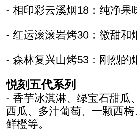
- 相印彩云溪烟18：纯净果
- 红运滚滚岩烤30：微甜
- 森林复兴山烤53：刚烈的
悦刻五代系列
- 香芋冰淇淋、绿宝石甜
西瓜、多汁葡萄、一颗西梅
鲜橙等。