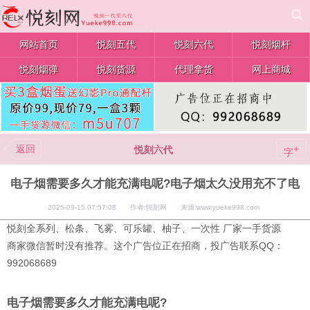
网站首页
悦刻五代
悦刻六代
悦刻烟杆
悦刻烟弹
悦刻货源
代理拿货
网上商城
返回
+
悦刻六代
字
电子烟需要多久才能充满电呢?电子烟太久没用充不了电
2025-09-15 07:57:08 作者:悦刻网 来源:www.yueke998.com
悦刻全系列、松条、飞雾、可乐罐、柚子、一次性 厂家一手货源
商家微信暂时没有推荐。这个广告位正在招商，投广告联系QQ：
992068689
电子烟需要多久才能充满电呢?