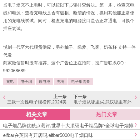
当电子烟充不上电时，可以按以下步骤排查解决。第一步，检查充电
线和电源：查看充电线是否有破损、断裂的情况，换用其他能正常使
用的充电线试试。同时，检查充电的电源接口是否正常通电，可换个
插座尝试。
悦刻一代至六代现货供应，另外柚子、绿萝、飞雾、奶茶杯 支持一件
代发
商家微信暂时没有推荐。这个广告位正在招商，投广告联系QQ：
992068689
充电
电子烟
锂电池
充满
电子烟需要
上一条
下一条
三款一次性电子烟横评,2024美
电子烟从哪里买,武汉哪里有外
国一次性电子烟排行榜前10的
烟实体店
有哪些?
相关文章
热门文章
电子烟品牌优缺点测评,世界十大顶级电子烟品牌?全球电子烟排
名前10名
elfbar在英国有开店吗,elfbar5000电子烟口味