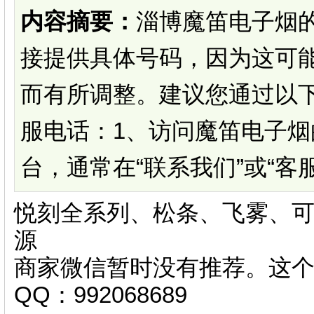
内容摘要：
淄博魔笛电子烟
接提供具体号码，因为这可
而有所调整。建议您通过以
服电话：1、访问魔笛电子
台，通常在“联系我们”或“客服中
悦刻全系列、松条、飞雾、可
源
商家微信暂时没有推荐。这
QQ：992068689