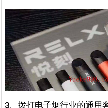
3、拨打电子烟行业的通用