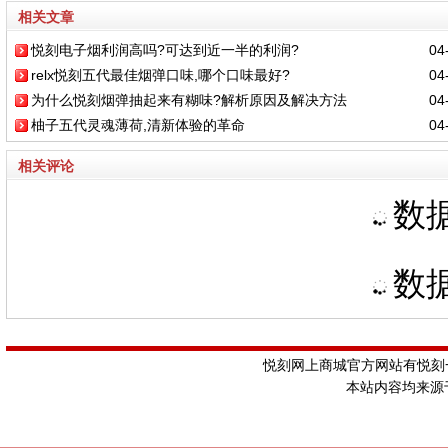
相关文章
悦刻电子烟利润高吗?可达到近一半的利润?
04-
relx悦刻五代最佳烟弹口味,哪个口味最好?
04-
为什么悦刻烟弹抽起来有糊味?解析原因及解决方法
04-
柚子五代灵魂薄荷,清新体验的革命
04-
相关评论
数据
数据
悦刻网上商城官方网站有悦刻一
本站内容均来源于