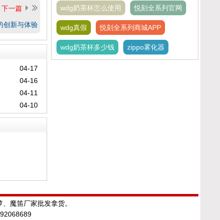
wdg奶茶杯怎么使用
悦刻全系列官网
下一篇
的创新与体验
wdg真假
悦刻全系列商城APP
wdg奶茶杯多少钱
zippo雾化器
04-17
04-16
04-11
04-10
绿萝、魔笛厂家批发拿货。
068689