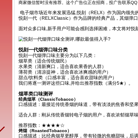
商家微信暂时没有推荐。这个广告位正在招商，投广告联系QQ：99
电子烟市场近年来发展迅猛,悦刻（RELX）作为国内领
悦刻一代（RELXClassic）作为品牌的经典产品，其烟
面对众多口味,新手用户可能会感到选择困难，本文将对悦
悦刻一代烟弹口味分类
悦刻一代烟弹口味主要分为以下几类：
烟草类（适合传统烟民）
水果类（清新爽口，适合喜欢果香的人群）
薄荷类（清凉提神，适合喜欢冰爽感的用户）
甜点/饮料类（口感丰富，适合喜欢甜味的用户）
我们将逐一测评这些口味,并给出推荐指数（满分5★）。
烟草类口味测评
经典烟草（ClassicTobacco）
口感描述：最接近传统香烟的味道，带有淡淡的焦香和坚果
适合人群：刚从传统香烟转电子烟的用户，喜欢浓郁烟草味
推荐指数：★★★★☆
烤烟（RoastedTobacco）
口感描述：比经典烟草更醇厚，带有轻微的焦糖甜味，后