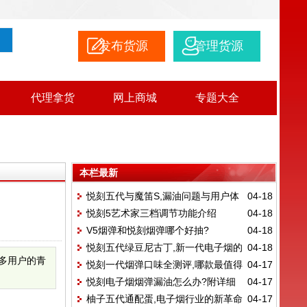
发布货源
管理货源
代理拿货
网上商城
专题大全
本栏最新
悦刻五代与魔笛S,漏油问题与用户体
04-18
悦刻5艺术家三档调节功能介绍
04-18
验对比
V5烟弹和悦刻烟弹哪个好抽?
04-18
悦刻五代绿豆尼古丁,新一代电子烟的
04-18
多用户的青
悦刻一代烟弹口味全测评,哪款最值得
04-17
创新与体验
悦刻电子烟烟弹漏油怎么办?附详细
04-17
入手?
柚子五代通配蛋,电子烟行业的新革命
04-17
解决方法！