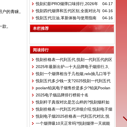
悦刻幻影PRO烟弹口味排行,2026年
04-17
悦刻四代烟弹和五代区别,全面对比与
04-16
用户的青睐。
最受欢迎口味测评
悦刻五代注油,革新体验与使用指南
04-16
选购指南
一款。
本栏推荐
阅读排行
悦刻价格表一代到五代,悦刻一代到五代的区
2025年最新出炉—十大品牌电子烟排行,3、
别
悦刻一个烟弹相当于几包烟,relx抽几口等于
火器AMMO
悦刻五代多少钱一支?2025悦刻一代到五代
一根烟?
poolan铂岚电子烟售价是多少?铂岚Poolan
实时售价表
2025电子烟品牌排行榜前十名
新国标价格参数
悦刻杆子真假对比是怎么样的?悦刻烟杆如
悦刻价格表一代到五代详细介绍,悦刻电子烟
何看真假
悦刻电子烟2025价格表一代到五代对比,悦
三代价格和参数
一个烟弹吸10天正常吗?悦刻烟弹一天就能
刻电子烟三代价格和参数