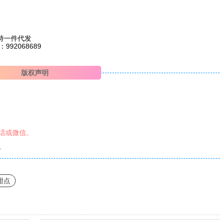
持一件代发
2068689
版权声明
话或微信。
。
甜点