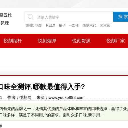
搜 索
热搜:
悦刻
RELX
柚子
一次性
悦刻六代
艺术家
悦刻烟杆
悦刻烟弹
悦刻货源
悦刻厂家
口味全测评,哪款最值得入手?
10:21 作者：悦刻网 来源：www.yueke998.com
为国内领先的品牌之一，凭借其优质的产品体验和丰富的口味选择，赢得了众
弹口味多样，满足了不同用户的需求。面对众多口味,新手用...
源