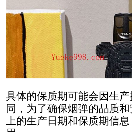
具体的保质期可能会因生产
同，为了确保烟弹的品质和
上的生产日期和保质期信息