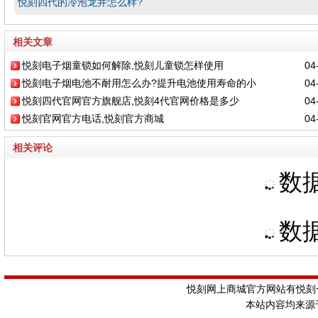
悦刻四代的冷泡龙井怎么样?
相关文章
悦刻电子烟童锁如何解除,悦刻儿童锁怎样使用
04-
悦刻电子烟电池不耐用怎么办?提升电池使用寿命的小
04-
悦刻四代官网官方旗舰店,悦刻4代官网价格是多少
04-
悦刻官网官方电话,悦刻官方商城
04-
相关评论
数据
数据
悦刻网上商城官方网站有悦刻一
本站内容均来源于