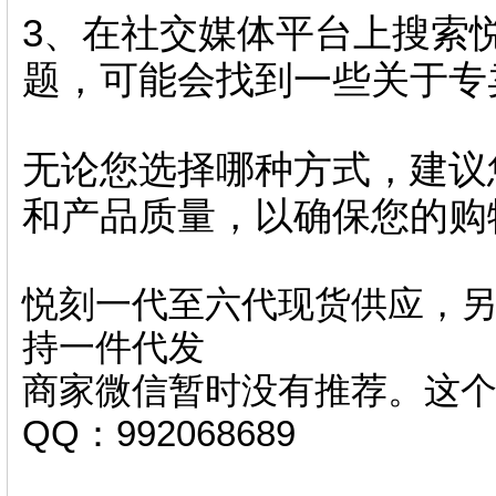
3、在社交媒体平台上搜索
题，可能会找到一些关于专
无论您选择哪种方式，建议
和产品质量，以确保您的购
悦刻一代至六代现货供应，另
持一件代发
商家微信暂时没有推荐。这
QQ：992068689