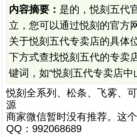
内容摘要：
是的，悦刻五代
立，您可以通过悦刻的官方
关于悦刻五代专卖店的具体
下方式查找悦刻五代的专卖
键词，如“悦刻五代专卖店中山”、
悦刻全系列、松条、飞雾、可
源
商家微信暂时没有推荐。这
QQ：992068689