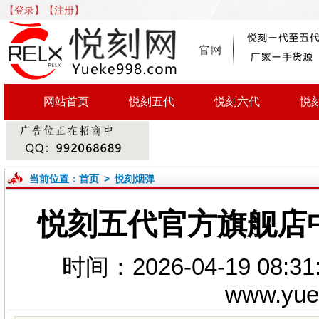
【登录】
【注册】
网站首页
悦刻五代
悦刻六代
悦
当前位置：
首页
>
悦刻烟弹
悦刻五代官方旗舰店
时间：2026-04-19 0
www.yu