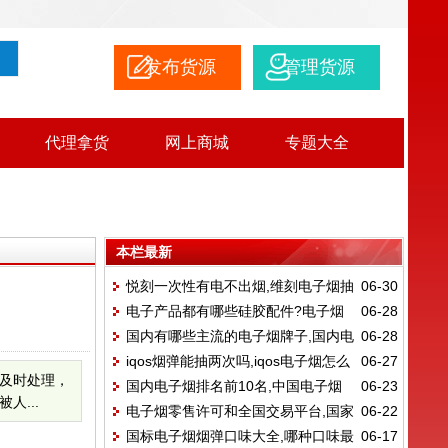
发布货源
管理货源
代理拿货
网上商城
专题大全
本栏最新
悦刻一次性有电不出烟,维刻电子烟抽
06-30
电子产品都有哪些硅胶配件?电子烟
06-28
不出来烟
国内有哪些主流的电子烟牌子,国内电
06-28
是什么
iqos烟弹能抽两次吗,iqos电子烟怎么
06-27
子烟排名前10名
及时处理，
国内电子烟排名前10名,中国电子烟
06-23
使用?
...
电子烟零售许可和全国交易平台,国家
06-22
品牌总共有哪些?
国标电子烟烟弹口味大全,哪种口味最
06-17
统一电子烟交易平台里面的价格