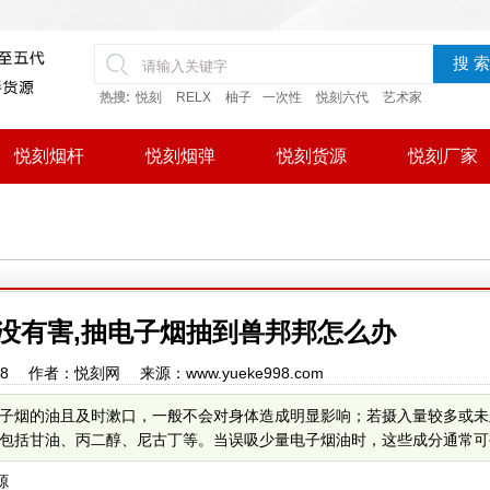
搜 索
热搜:
悦刻
RELX
柚子
一次性
悦刻六代
艺术家
悦刻烟杆
悦刻烟弹
悦刻货源
悦刻厂家
没有害,抽电子烟抽到兽邦邦怎么办
57:08 作者：悦刻网 来源：www.yueke998.com
子烟的油且及时漱口，一般不会对身体造成明显影响；若摄入量较多或未
括甘油、丙二醇、尼古丁等。当误吸少量电子烟油时，这些成分通常可被人
源