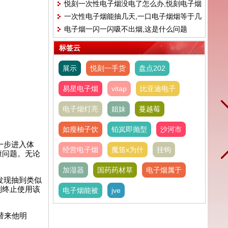
悦刻一次性电子烟没电了怎么办,悦刻电子烟
多久?
一次性电子烟能抽几天,一口电子烟烟等于几
为什么充不进电?
电子烟一闪一闪吸不出烟,这是什么问题
根烟?
标签云
展示
悦刻一手货
盘点202
易星电子烟
vitap
比亚迪电子
电子烟灯亮
姐妹
蔓越莓
如瘦柚子饮
铂岚即抛型
沙河市
一步进入体
经营电子烟
魔笛x为什
挂钩
康问题。无论
加湿器
国药药材草
电子烟属于
发现抽到类似
刻终止使用该
电子烟能被
jve
替来他明