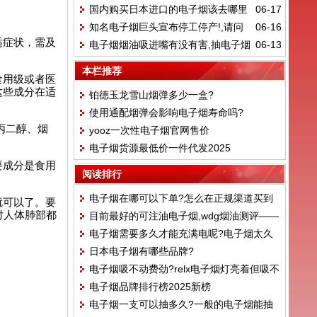
国内购买日本进口的电子烟该去哪里
06-17
好抽?
知名电子烟巨头宣布停工停产!,请问
06-16
找,yooz怎么购买
适症状，需及
电子烟烟油吸进嘴有没有害,抽电子烟
06-13
电子烟还能做吗?
抽到兽邦邦怎么办
本栏推荐
食用级或者医
这些成分在适
铂德玉龙雪山烟弹多少一盒?
使用通配烟弹会影响电子烟寿命吗?
丙二醇、烟
yooz一次性电子烟官网售价
电子烟货源最低价一件代发2025
要成分是食用
阅读排行
电子烟在哪可以下单?怎么在正规渠道买到
就可以了。要
对人体肺部都
目前最好的可注油电子烟,wdg烟油测评——
合格的电子烟
电子烟需要多久才能充满电呢?电子烟太久
樱花可乐味
日本电子烟有哪些品牌?
没用充不了电
电子烟吸不动费劲?relx电子烟灯亮着但吸不
电子烟品牌排行榜2025新榜
出来是什么原因
电子烟一支可以抽多久?一般的电子烟能抽