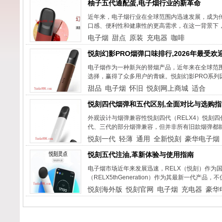
柚子五代通配蛋,电子烟行业的新革命
近年来，电子烟行业在全球范围内迅速发展，成为
口感、便利性和健康性的更高需求，在这一背景下，"柚子五代
电子烟
甜点
原装
充电器
咖啡
悦刻幻影PRO烟弹口味排行,2026年最受欢
电子烟作为一种新兴的替烟产品，近年来在全球范围
选择，赢得了众多用户的青睐。悦刻幻影PRO系列
甜品
电子烟
怀旧
悦刻网上商城
适合
悦刻四代烟弹和五代区别,全面对比与选购指
外观设计与烟弹兼容性悦刻四代（RELX4）悦刻
代、三代的部分烟弹兼容，但并非所有旧款烟弹都能
悦刻一代
轻薄
通用
全新悦刻
豪华电子烟
悦刻五代注油,革新体验与使用指南
电子烟市场近年来发展迅速，RELX（悦刻）作为
（RELX5thGeneration）作为其最新一代产
悦刻海外版
悦刻官网
电子烟
充电器
豪华