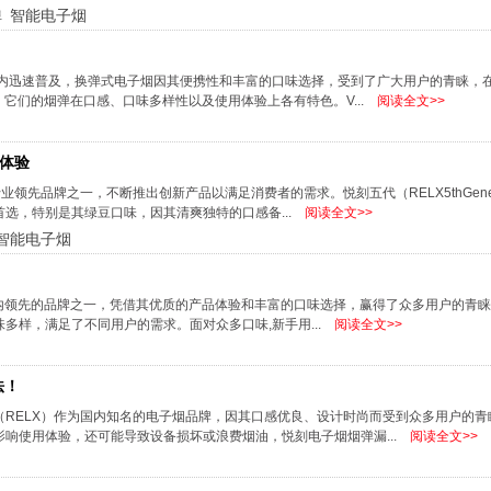
弹
智能电子烟
围内迅速普及，换弹式电子烟因其便携性和丰富的口味选择，受到了广大用户的青睐，
，它们的烟弹在口感、口味多样性以及使用体验上各有特色。V...
阅读全文>>
体验
领先品牌之一，不断推出创新产品以满足消费者的需求。悦刻五代（RELX5thGenera
选，特别是其绿豆口味，因其清爽独特的口感备...
阅读全文>>
智能电子烟
国内领先的品牌之一，凭借其优质的产品体验和丰富的口味选择，赢得了众多用户的青
口味多样，满足了不同用户的需求。面对众多口味,新手用...
阅读全文>>
法！
RELX）作为国内知名的电子烟品牌，因其口感优良、设计时尚而受到众多用户的青
响使用体验，还可能导致设备损坏或浪费烟油，悦刻电子烟烟弹漏...
阅读全文>>