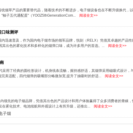
传统烟草产品的重要替代品，随着技术的不断进步，电子烟设备也在不断升级换代，
通配蛋"（YOOZ5thGenerationCom...
阅读全文>>
迎口味测评
内迅速普及，作为国内电子烟市场的领军品牌，悦刻（RELX）凭借其卓越的产品性
因其出色的雾化技术和多样化的烟弹口味，成为许多用户的首选。...
阅读全文>>
南
四代采用了经典的圆柱形设计，机身线条流畅，握持感舒适，其烟弹采用磁吸式设计，
完美适配，四代烟弹的吸嘴部分略微加宽,提升了抽吸时的舒适...
阅读全文>>
国内领先的电子烟品牌，凭借其出色的产品设计和用户体验赢得了众多消费者的青睐，
品，不仅在雾化技术、电池续航和外观设计上有所升级，还推出...
阅读全文>>
电子烟