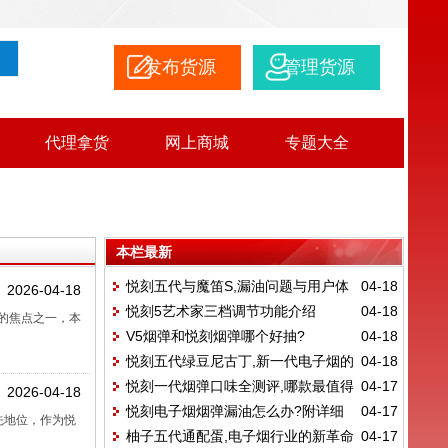
发布货源
管理货源
代理拿货
网上商城
专题大全
本栏最新
悦刻五代与魔笛S,漏油问题与用户体
04-18
2026-04-18
悦刻5艺术家三档调节功能介绍
04-18
验对比
的焦点之一，本
V5烟弹和悦刻烟弹哪个好抽?
04-18
悦刻五代绿豆尼古丁,新一代电子烟的
04-18
悦刻一代烟弹口味全测评,哪款最值得
04-17
创新与体验
2026-04-18
悦刻电子烟烟弹漏油怎么办?附详细
04-17
入手?
先地位，作为悦
柚子五代通配蛋,电子烟行业的新革命
04-17
解决方法！