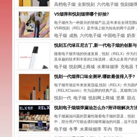
高档电子烟
全新悦刻
六代电子烟
悦刻烟
V5烟弹和悦刻烟弹哪个好抽?
电子烟作为一种新兴的替烟产品,近年来在全球范
V5和悦刻（RELX）是市场上较为知名的两个品牌
电子烟
成熟
六代电子烟
中国电子烟
奶茶
悦刻五代绿豆尼古丁,新一代电子烟的创新与
随着电子烟市场的快速发展，悦刻（RELX）作为行业
其卓越的技术和丰富的口味选择，成为众多用户的首
电子烟
悦刻网上商城
水果味烟弹
充电器
悦刻一代烟弹口味全测评,哪款最值得入手?
电子烟市场近年来发展迅猛,悦刻（RELX）作为
（RELXClassic）作为品牌的经典产品，其烟弹
悦刻一代
电子烟
悦刻网上商城
坚果
甜点
悦刻电子烟烟弹漏油怎么办?附详细解决方
电子烟漏油问题的普遍性随着电子烟的普及，悦刻（
中，部分用户可能会遇到烟弹漏油的问题，这不仅影
电子烟
冬季
水果味烟弹
车内
导致