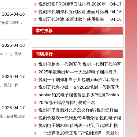
悦刻幻影PRO烟弹口味排行,2026年
04-17
悦刻四代烟弹和五代区别,全面对比与
04-16
最受欢迎口味测评
2026-04-18
悦刻五代注油,革新体验与使用指南
04-16
选购指南
在众多品牌中，
本栏推荐
2026-04-18
阅读排行
tion）凭借
悦刻价格表一代到五代,悦刻一代到五代的区
2025年最新出炉—十大品牌电子烟排行,3、
别
2026-04-17
悦刻一个烟弹相当于几包烟,relx抽几口等于
火器AMMO
睐。悦刻一代
悦刻五代多少钱一支?2025悦刻一代到五代
一根烟?
poolan铂岚电子烟售价是多少?铂岚Poolan
实时售价表
2025电子烟品牌排行榜前十名
新国标价格参数
2026-04-17
悦刻杆子真假对比是怎么样的?悦刻烟杆如
睐，在使用过程
悦刻价格表一代到五代详细介绍,悦刻电子烟
何看真假
悦刻电子烟2025价格表一代到五代对比,悦
三代价格和参数
一个烟弹吸10天正常吗?悦刻烟弹一天就能
刻电子烟三代价格和参数