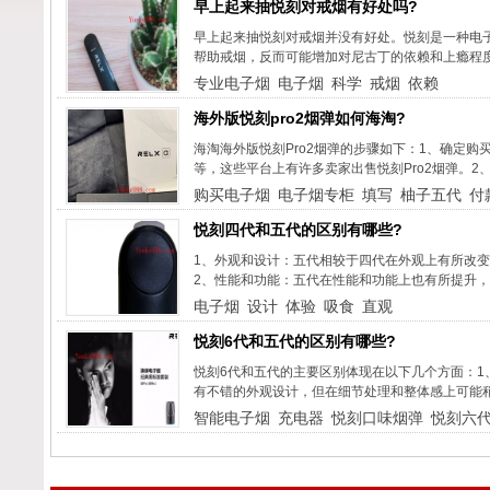
早上起来抽悦刻对戒烟有好处吗?
早上起来抽悦刻对戒烟并没有好处。悦刻是一种电
帮助戒烟，反而可能增加对尼古丁的依赖和上瘾程度
专业电子烟
电子烟
科学
戒烟
依赖
海外版悦刻pro2烟弹如何海淘?
海淘海外版悦刻Pro2烟弹的步骤如下：1、确定
等，这些平台上有许多卖家出售悦刻Pro2烟弹。2
购买电子烟
电子烟专柜
填写
柚子五代
付
悦刻四代和五代的区别有哪些?
1、外观和设计：五代相较于四代在外观上有所改变
2、性能和功能：五代在性能和功能上也有所提升，
电子烟
设计
体验
吸食
直观
悦刻6代和五代的区别有哪些?
悦刻6代和五代的主要区别体现在以下几个方面：1
有不错的外观设计，但在细节处理和整体感上可能稍
智能电子烟
充电器
悦刻口味烟弹
悦刻六