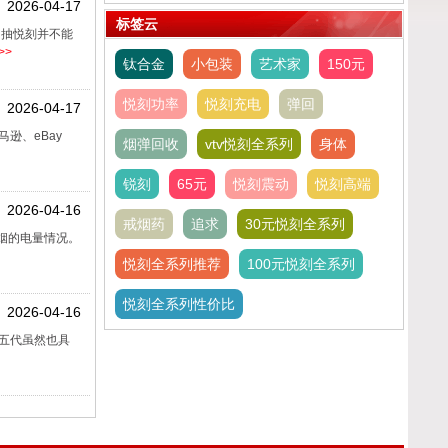
2026-04-17
的声音
标签云
，抽悦刻并不能
>>
钛合金
小包装
艺术家
150元
悦刻功率
悦刻充电
弹回
2026-04-17
逊、eBay
烟弹回收
vtv悦刻全系列
身体
锐刻
65元
悦刻震动
悦刻高端
2026-04-16
戒烟药
追求
30元悦刻全系列
烟的电量情况。
悦刻全系列推荐
100元悦刻全系列
悦刻全系列性价比
2026-04-16
而五代虽然也具