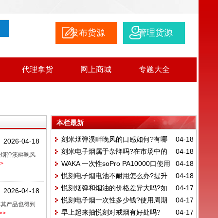
发布货源
管理货源
代理拿货
网上商城
专题大全
本栏最新
刻米烟弹溪畔晚风的口感如何?有哪
04-18
2026-04-18
刻米电子烟属于杂牌吗?在市场中的
04-18
些特点
米烟弹溪畔晚风
WAKA 一次性soPro PA10000口使用
04-18
>
知名度高不高
悦刻电子烟电池不耐用怎么办?提升
04-18
说明指南
悦刻烟弹和烟油的价格差异大吗?如
04-17
电池使用寿命的小
2026-04-18
悦刻电子烟一次性多少钱?使用周期
04-17
何选择?
，其产品也得到
早上起来抽悦刻对戒烟有好处吗?
04-17
>>
和性价比分析