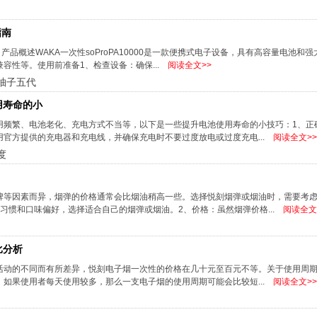
指南
如下：产品概述WAKA一次性soProPA10000是一款便携式电子设备，具有高容量电池和
容性等。使用前准备1、检查设备：确保...
阅读全文>>
柚子五代
用寿命的小
用频繁、电池老化、充电方式不当等，以下是一些提升电池使用寿命的小技巧：1、正
官方提供的充电器和充电线，并确保充电时不要过度放电或过度充电...
阅读全文>>
度
牌等因素而异，烟弹的价格通常会比烟油稍高一些。选择悦刻烟弹或烟油时，需要考
习惯和口味偏好，选择适合自己的烟弹或烟油。2、价格：虽然烟弹价格...
阅读全文
比分析
活动的不同而有所差异，悦刻电子烟一次性的价格在几十元至百元不等。关于使用周
，如果使用者每天使用较多，那么一支电子烟的使用周期可能会比较短...
阅读全文>>