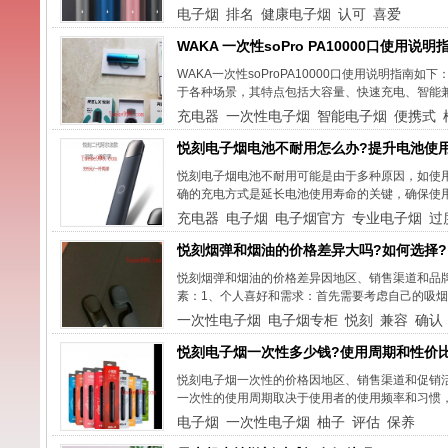
电子烟
排名
健康电子烟
认可
喜爱
WAKA 一次性soPro PA10000口使用说明
WAKA一次性soProPA10000口使用说明指南
于各种场景，其特点包括大容量、快速充电、智能兼
充电器
一次性电子烟
智能电子烟
便携式
悦刻电子烟电池不耐用怎么办?提升电池使
悦刻电子烟电池不耐用可能是由于多种原因，如使
确的充电方式是延长电池使用寿命的关键，确保使用
充电器
电子烟
电子烟官方
专业电子烟
过
悦刻烟弹和烟油的价格差异大吗?如何选择?
悦刻烟弹和烟油的价格差异因地区、销售渠道和品
素：1、个人喜好和需求：首先需要考虑自己的吸烟
一次性电子烟
电子烟专柜
悦刻
兼容
确认
悦刻电子烟一次性多少钱?使用周期和性价
悦刻电子烟一次性的价格因地区、销售渠道和促销
一次性的使用周期取决于使用者的使用频率和习惯
电子烟
一次性电子烟
柚子
评估
保养