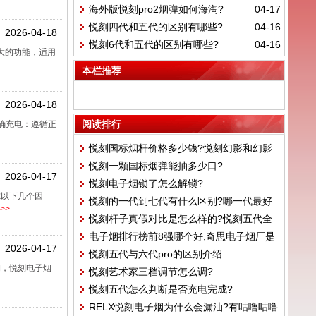
海外版悦刻pro2烟弹如何海淘?
04-17
悦刻四代和五代的区别有哪些?
04-16
2026-04-18
悦刻6代和五代的区别有哪些?
04-16
强大的功能，适用
本栏推荐
2026-04-18
阅读排行
确充电：遵循正
悦刻国标烟杆价格多少钱?悦刻幻影和幻影
悦刻一颗国标烟弹能抽多少口?
pro区别
2026-04-17
悦刻电子烟锁了怎么解锁?
虑以下几个因
悦刻的一代到七代有什么区别?哪一代最好
>>
悦刻杆子真假对比是怎么样的?悦刻五代全
用
电子烟排行榜前8强哪个好,奇思电子烟厂是
码是什么意思
2026-04-17
悦刻五代与六代pro的区别介绍
黑厂吗
期，悦刻电子烟
悦刻艺术家三档调节怎么调?
悦刻五代怎么判断是否充电完成?
RELX悦刻电子烟为什么会漏油?有咕噜咕噜