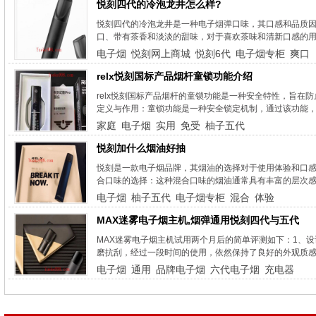
悦刻四代的冷泡龙井怎么样?
悦刻四代的冷泡龙井是一种电子烟弹口味，其口感和品质
口、带有茶香和淡淡的甜味，对于喜欢茶味和清新口感的用
电子烟
悦刻网上商城
悦刻6代
电子烟专柜
爽口
relx悦刻国标产品烟杆童锁功能介绍
relx悦刻国标产品烟杆的童锁功能是一种安全特性，旨在
定义与作用：童锁功能是一种安全锁定机制，通过该功能，re
家庭
电子烟
实用
免受
柚子五代
悦刻加什么烟油好抽
悦刻是一款电子烟品牌，其烟油的选择对于使用体验和口感来
合口味的选择：这种混合口味的烟油通常具有丰富的层次感
电子烟
柚子五代
电子烟专柜
混合
体验
MAX迷雾电子烟主机,烟弹通用悦刻四代与五代
MAX迷雾电子烟主机试用两个月后的简单评测如下：1、设
磨抗刮，经过一段时间的使用，依然保持了良好的外观质感。
电子烟
通用
品牌电子烟
六代电子烟
充电器