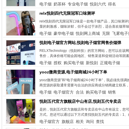
电子烟
奶茶杯
专业电子烟
悦刻六代
得名
relx悦刻四代无限冠军口味测评
relx悦刻四代无限冠军口味是一款电子烟产品，其口味测
显的刺激感，烟味浓郁，但不会过于浓烈，适合喜欢烟草味道
电子烟
豪华电子烟
悦刻网上商城
无限
飞雾电子
悦刻电子烟官方网站,悦刻电子烟官网售价烟弹
RELXTechnology（悦刻科技）的官方网站，您可
售价，具体价格可能会因地区、销售渠道和促销活动等因素
电子烟
授权
购买电子烟
新悦刻
正规电子烟
yooz微商货源,电子烟商城24小时下单
yooz微商货源”和“电子烟商城24小时下单”，我必须先强
商货源的获取通常需要与合法的供应商或分销商建立联系，
电子烟
电子烟官方
合法
购买电子烟
销售
悦刻五代官方旗舰店中山有店,悦刻五代专卖店
是的，悦刻五代官方旗舰店和专卖店在中山市有设立，您
方式。您还可以通过以下方式查找悦刻五代的专卖店：1、在搜
电子烟官方
旗舰店
相关
询问
查找