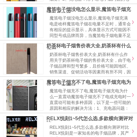
池充电，通常采用USB接口。3、烟杆：即
魔笛电子烟没电怎么显示,魔笛电子烟充
电子烟的主体部分，内部包含电池、电路板
满电是啥样
等部件。关于悦刻五代电子烟的烟弹通用性
魔笛电子烟没电怎么显示,魔笛电子烟充满
问题，同品...
电是啥样魔笛电子烟在电量不足时，通常会
有相应的提示显示，具体显示方式可能因不
同型号或品牌而异，当魔笛电子烟电量不足
时，其显示屏或指示灯会以特定的方式闪烁
奶茶杯电子烟售价表大全,奶茶杯有什么
或显示。至于魔笛电子烟充满电的状态，通
作用
常也会有相应的提示，当电子烟充满电后，
奶茶杯电子烟售价表大全,奶茶杯有什么作
其显示...
用关于奶茶杯电子烟的售价表大全，由于电
子烟品牌和型号繁多，且价格可能因地区、
销售渠道、促销活动等因素而有所不同，因
此无法提供具体的售价表大全。至于奶茶杯
魔笛电子烟充不了电,魔笛电子烟充电为
的作用，通常是指一种用来装载和享用奶茶
什么一直震动
的容器，奶茶杯的材质多为塑料或玻璃
魔笛电子烟充不了电,魔笛电子烟充电为什
等，...
么一直震动魔笛电子烟充不了电或充电时一
直震动可能有多种原因，以下是一些可能的
原因和相应的解决方法：1、充电器问题：
首先检查充电器是否正常，如果充电器损坏
RELX悦刻1~5代怎么选,多款横向测评对
或与电子烟不兼容，可能会导致充电失败，
比
尝试更换充电器或使用其他可靠的充电器进
RELX悦刻1~5代怎么选,多款横向测评对比
行充电。...
RELX悦刻是一家知名的电子烟品牌，其产