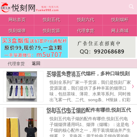
网站首页
悦刻五代
悦刻六代
悦刻烟杆
悦刻烟弹
悦刻货源
代理拿货
网上商城
返回
代理拿货
买烟蛋免费送五代烟杆，多种口味悦刻
电子烟一件代发
悦刻全系列厂家一手货源，我们是悦刻厂家
货源渠道，我们提供了多种丰富的烟弹口
味，包括茶味、薄荷、水果等系列。同时推
出飞雾一代、二代、song条、H辣妹，幻彩
等一系列高端一次性正品产品，网红同款电
悦刻五代电子烟的配件有哪些,悦刻五代
子烟一件代发，品味多，全国供货。欢迎联
电子烟烟弹通用吗
系我们批发，可免费代理拿货，可一件代
悦刻五代电子烟的配件有哪些,悦刻五代电
发，长期合作，品质保证。
子烟烟弹通用吗1、烟弹（烟嘴）：这是电
子烟的核心配件之一，用于装填烟油并产生
烟雾。2、充电器：用于给电子烟内置的电