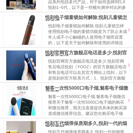
品系列包括多代产品，对于如何选择RELX
悦刻1~5代，以下是一些横向测评对比的参
考建议：1、性能与品质：-第1代：作为初
悦刻电子烟童锁如何解除,悦刻儿童锁怎
代产品，性能和品质相对稳定，但可能没有
样使用
后续几代产品的先进技术。-第...
悦刻电子烟童锁如何解除,悦刻儿童锁怎样
使用悦刻电子烟的童锁功能是为了防止未成
年人或不小心触碰的人使用电子烟而设置
的，以下是关于如何解除和使用的详细说
明：1、童锁的使用：悦刻电子烟的童锁功
悦刻官网官方旗舰店电话是多少,悦刻官
能是通过连续快速点击电子烟上的按钮来开
网售后电话
启或关闭的。具体操作可能因不同的悦刻电
悦刻官网官方旗舰店电话是多少,悦刻官网
子烟型...
售后电话悦刻（YOOZ）的官方旗舰店电话
和售后电话可以在其官方网站上找到，以下
是悦刻的官方联系方式：1、悦刻官方旗舰
店电话：由于电话号码可能会随时间变化，
魅客一次性5000口电子烟,魅客电子烟微
建议直接访问悦刻的官方网站来获取最新的
信推荐
电话信息。2、悦刻官网售后电话：你可以
魅客一次性5000口电子烟,魅客电子烟微信
在悦...
推荐关于魅客一次性5000口电子烟的购买
和微信推荐，我无法直接提供具体的购买渠
道或微信推荐信息。建议您在购买电子烟
时，选择正规的电商平台或实体店进行购
悦刻五代烟弹保质期多久,悦刻一代的烟
买，以确保产品的质量和安全，您也可以通
弹保质期
过搜索引擎或社交媒体平台查找相关的推荐
悦刻五代烟弹保质期多久,悦刻一代的烟弹