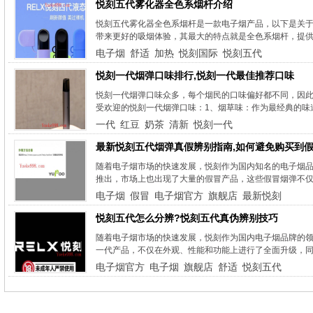
悦刻五代雾化器全色系烟杆介绍
悦刻五代雾化器全色系烟杆是一款电子烟产品，以下是关于
带来更好的吸烟体验，其最大的特点就是全色系烟杆，提供了
电子烟
舒适
加热
悦刻国际
悦刻五代
悦刻一代烟弹口味排行,悦刻一代最佳推荐口味
悦刻一代烟弹口味众多，每个烟民的口味偏好都不同，因此
受欢迎的悦刻一代烟弹口味：1、烟草味：作为最经典的味道
一代
红豆
奶茶
清新
悦刻一代
最新悦刻五代烟弹真假辨别指南,如何避免购买到假
随着电子烟市场的快速发展，悦刻作为国内知名的电子烟
推出，市场上也出现了大量的假冒产品，这些假冒烟弹不仅
电子烟
假冒
电子烟官方
旗舰店
最新悦刻
悦刻五代怎么分辨?悦刻五代真伪辨别技巧
随着电子烟市场的快速发展，悦刻作为国内电子烟品牌的
一代产品，不仅在外观、性能和功能上进行了全面升级，同
电子烟官方
电子烟
旗舰店
舒适
悦刻五代