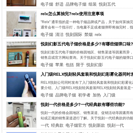
电子烟
舒适
品牌电子烟
组装
悦刻五代
relx怎么算抽完?relx使用注意事项
"Relx" 通常指的是一种电子烟品牌或产品，关于如何算抽
通常会有一个指示灯，当电量不足或者烟弹即将抽完时，指
电子烟
清洁
悦刻国际
禁烟
relx
悦刻幻影五代电子烟价格是多少?有哪些烟弹口味
悦刻幻影五代电子烟的价格因地区、销售渠道等因素而异
销售店或官方网站查询。关于悦刻幻影五代电子烟的烟弹口
电子烟
苹果
包括
限于
悦刻幻影
​入门级RELX悦刻轻风套装和悦刻幻彩雾化器同时
RELX悦刻公司同时发布了入门级轻风套装和悦刻幻彩雾
要介绍。入门级RELX悦刻轻风套装RELX悦刻轻风套装是
电子烟
品牌电子烟
初学者
加热
​入门级
悦刻一代价格是多少?一代经典款有哪些功能?
悦刻一代的价格会因地区、销售渠道、促销活动等因素而
站或正规的销售渠道进行了解。关于悦刻一代经典款的功能
一代
经典款
电子烟官方
悦刻新款
悦刻一代