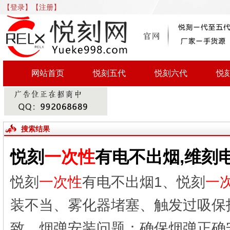
【登录】
【注册】
网站首页
悦刻五代
悦刻六代
悦
搜索结果
悦刻
一次性
有电不出烟,维刻
悦刻
一次性
有电不出烟1、悦刻
一
装不当、雾化器堵塞、触发过吸保
致。烟弹安装问题：确保烟弹正确