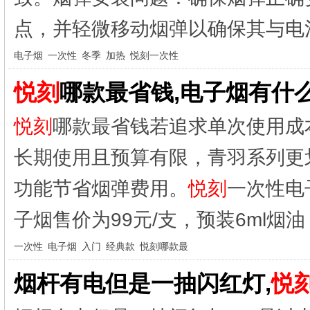
点，并轻微移动烟弹以确保其与电
电子烟
一次性
冬季
加热
悦刻一次性
悦刻
哪款最省钱,电子烟有什
悦刻
哪款最省钱若追求单次使用成
长期使用且预算有限，青羽系列更
功能节省烟弹费用。
悦刻
一次性电
子烟售价为99元/支，预装6ml烟油
一次性
电子烟
入门
经典款
悦刻哪款最
烟杆有电但是一抽闪红灯,
悦