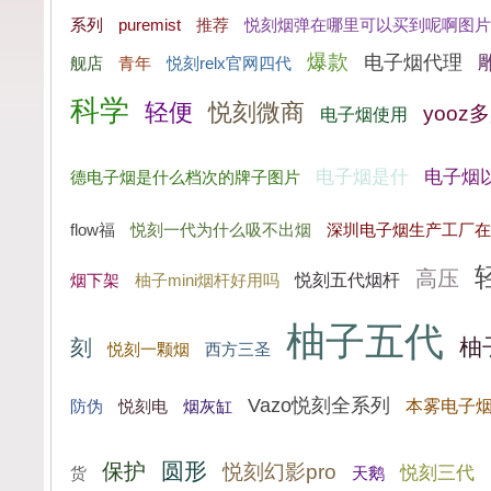
系列
puremist
推荐
悦刻烟弹在哪里可以买到呢啊图片
爆款
电子烟代理
舰店
青年
悦刻relx官网四代
科学
轻便
悦刻微商
yooz
电子烟使用
电子烟是什
电子烟
德电子烟是什么档次的牌子图片
flow福
悦刻一代为什么吸不出烟
深圳电子烟生产工厂在
高压
悦刻五代烟杆
烟下架
柚子mini烟杆好用吗
柚子五代
柚
刻
悦刻一颗烟
西方三圣
Vazo悦刻全系列
本雾电子
防伪
烟灰缸
悦刻电
圆形
保护
悦刻幻影pro
悦刻三代
货
天鹅