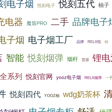
刻电子烟
悦刻五代
柚子
悦刻电子
充电器
二手
品牌电子
魔笛PRO
电子烟
电子烟工厂
RELX悦
柚
品牌
店
智能
悦刻烟弹
锂电
烟杆
货源
刻全系列
悦刻官网
yooz电子烟
RELX烟弹
一
件
悦刻四代
wdg奶茶杯
YOOZ柚
电子烟专柜
舒适