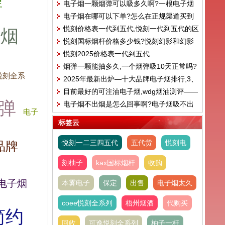
理
电子烟一颗烟弹可以吸多久啊?一根电子烟
电子烟在哪可以下单?怎么在正规渠道买到
能抽多长时间
悦刻价格表一代到五代,悦刻一代到五代的区
子烟
合格的电子烟
悦刻国标烟杆价格多少钱?悦刻幻影和幻影
别
悦刻2025价格表一代到五代
pro区别
烟弹一颗能抽多久,一个烟弹吸10天正常吗?
x悦刻全系
2025年最新出炉—十大品牌电子烟排行,3、
目前最好的可注油电子烟,wdg烟油测评——
火器AMMO
弹
电子烟不出烟是怎么回事啊?电子烟吸不出
樱花可乐味
电子
来烟雾怎么办
标签云
悦刻一二三四五代
五代货
悦刻电
品牌
刻柚子
kax国标烟杆
收购
电子烟
本雾电子
保定
出售
电子烟太久
coee悦刻全系列
梧州烟酒
代购买
简约
回收
可逸悦刻全系列
柚子一杆