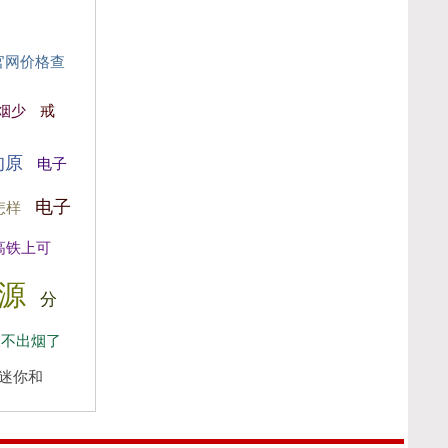
官网价格查
烟少
戒
的原
电子
电子
怎样
高铁上可
源
分
吸不出烟了
迷你和