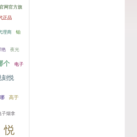
官网官方旗
代正品
代理商
铂
鲜艳
夜光
哪个
电子
悦刻悦
哪
高于
电子烟拿
悦