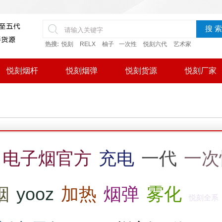
搜 索
热搜:
悦刻
RELX
柚子
一次性
悦刻六代
艺术家
悦刻烟杆
悦刻烟弹
悦刻货源
悦刻厂家
电子烟官方
充电
一代
一次
烟
yooz
加热
烟弹
雾化
悦刻全系