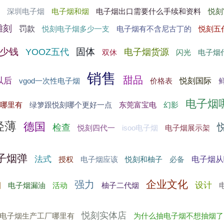
深圳电子烟
电子烟和烟
电子烟出口需要什么手续和资料
悦刻
雕刻
罚款
悦刻电子烟多少一支
电子烟有不含尼古丁的
悦刻五
多少钱
固体
YOOZ五代
电子烟货源
双休
闪光
电子烟
销售
甜品
以后
悦刻国际
价格表
vgod一次性电子烟
电子烟
哪里有
绿箩跟悦刻哪个更好一点
东莞富宝电
幻影
轻薄
德国
检查
悦刻四代一
isoo电子烟
电子烟展示架
子烟弹
法式
电子烟从
必备
授权
电子烟应该
悦刻和柚子
企业文化
强力
烟
设计
电子烟漏油
活动
柚子二代烟
悦刻实体店
电子烟生产工厂哪里有
为什么抽电子烟不想抽烟了