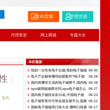
发布货源
管理货源
代理拿货
网上商城
专题大全
本栏最新
悦刻一次性有电不出烟,维刻电子烟抽
06-30
性
电子产品都有哪些硅胶配件?电子烟
06-28
不出来烟
官
国内有哪些主流的电子烟牌子,国内电
06-28
是什么
iqos烟弹能抽两次吗,iqos电子烟怎么
06-27
子烟排名前10名
国内电子烟排名前10名,中国电子烟
06-23
使用?
五代
电子烟零售许可和全国交易平台,国家
06-22
品牌总共有哪些?
国标电子烟烟弹口味大全,哪种口味最
06-17
统一电子烟交易平台里面的价格