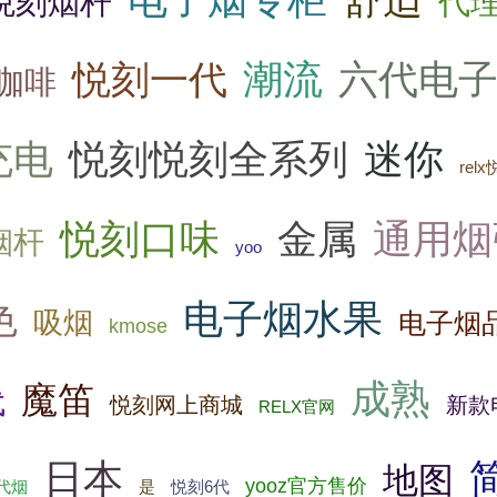
代
悦刻烟杆
潮流
六代电
悦刻一代
咖啡
充电
悦刻悦刻全系列
迷你
rel
悦刻口味
金属
通用烟
烟杆
yoo
电子烟水果
色
吸烟
电子烟
kmose
成熟
魔笛
代
悦刻网上商城
新款
RELX官网
日本
地图
yooz官方售价
悦刻6代
代烟
是