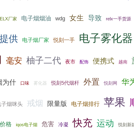
女生
导致
电子烟烟油
wdg
ELX厂家
relx一手货源
电子雾化器
提供
电子烟厂家
悦刻一手
用
柚子二代
毫安
便携式
夜市
配饰
越南
外置
华
烟为什
悦刻5代烟杆
雾化器
悦刻网
口味
苹果
戒烟
限量版
电子烟排行
电子烟咪头
快充
运动
危害
价格
冷凝
iqos电子烟
悦刻新