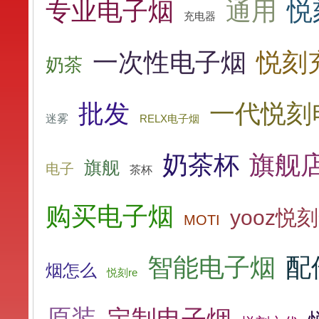
专业电子烟
通用
悦
充电器
一次性电子烟
悦刻
奶茶
批发
一代悦刻
迷雾
RELX电子烟
奶茶杯
旗舰
旗舰
电子
茶杯
购买电子烟
yooz悦
MOTI
智能电子烟
配
烟怎么
悦刻re
原装
定制电子烟