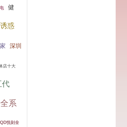
健
电
诱惑
家
深圳
体店十大
五代
刻全系
HQD悦刻全