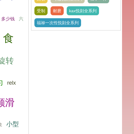
受制
耐磨
kax悦刻全系列
多少钱
六
福禄一次性悦刻全系列
食
旋转
为
relx
顺滑
小型
款