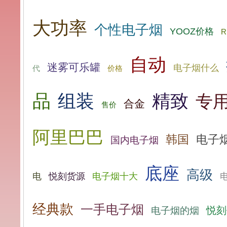
大功率
个性电子烟
YOOZ价格
R
自动
迷雾可乐罐
电子烟什么
价格
代
品
组装
精致
专
合金
售价
阿里巴巴
韩国
电子
国内电子烟
底座
高级
电
悦刻货源
电子烟十大
经典款
一手电子烟
悦刻
电子烟的烟