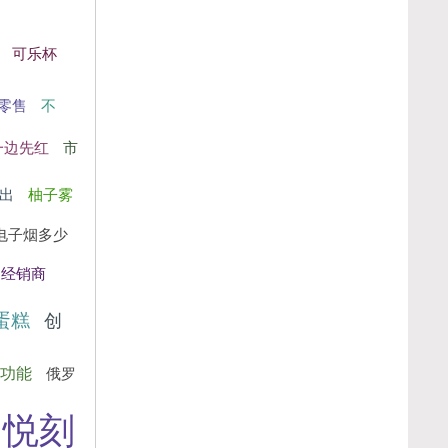
可乐杯
零售
不
一边先红
市
出
柚子雾
电子烟多少
烟经销商
蛋糕
创
功能
俄罗
悦刻