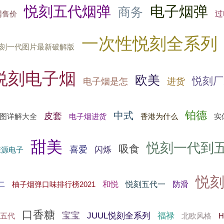
悦刻五代烟弹
电子烟弹
商务
过
网售价
一次性悦刻全系列
刻一代图片最新破解版
悦刻电子烟
欧美
悦刻厂
电子烟是怎
进货
铂德
中式
皮套
电子烟进货
图详解大全
香港为什么
实
甜美
悦刻一代到
吸食
喜爱
闪烁
康源电子
悦
和悦
悦刻五代一
防滑
二
柚子烟弹口味排行榜2021
口香糖
宝宝
JUUL悦刻全系列
福禄
北欧风格
lx五代