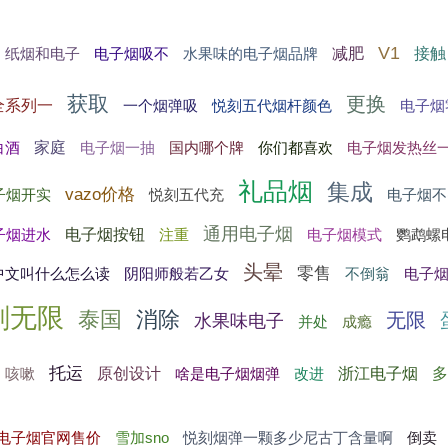
V1
减肥
接触
纸烟和电子
电子烟吸不
水果味的电子烟品牌
获取
更换
全系列一
电子烟
一个烟弹吸
悦刻五代烟杆颜色
家庭
白酒
电子烟一抽
国内哪个牌
你们都喜欢
电子烟发热丝
礼品烟
集成
vazo价格
悦刻五代充
电子烟不
子烟开实
通用电子烟
电子烟按钮
子烟进水
注重
电子烟模式
鹦鹉螺
头晕
零售
烟中文叫什么怎么读
阴阳师般若乙女
不倒翁
电子
刻无限
泰国
消除
无限
水果味电子
并处
成瘾
托运
原创设计
浙江电子烟
多
咳嗽
啥是电子烟烟弹
改进
倒卖
oz电子烟官网售价
雪加sno
悦刻烟弹一颗多少尼古丁含量啊