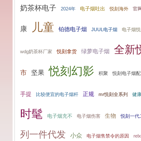
奶茶杯电子
电子烟吐出
2024年
悦刻海外
官
儿童
康
铂德电子烟
JUUL电子烟
电子烟悦
全新
绿萝电子烟
悦刻拿货
wdg奶茶杯厂家
悦刻幻影
市
坚果
积聚
悦刻电子烟配
手提
正规
mr悦刻全系列
比较便宜的电子烟杆
健
时髦
生物
电子烟充不
电子烟伤害
悦刻一代
列一件代发
小众
电子烟售禁令的原因
re