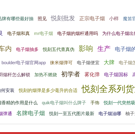
悦刻批发
正宗电子烟
小样
品牌有哪些最好抽
照见
魔笛
良
电子烟和真
mr电子烟
电子烟的烟杆通用吗
为什么电子烟出
影响
车内
生产
电子烟
电子烟抽多
悦刻五代查真伪
大牌
boulder电子烟官网app
徕米烟弹可
电子烟便宜
电子烟
初学者
雾化弹
电子烟国标
羽烟杆怎么解锁
加热不燃烧
悦刻全系列货
如何安装
悦刻的烟弹是多少毫升的合适
烟香精的作用是什么
quik电子烟叫什么牌子
手饰
悦刻一代突然
名牌电子烟
烟弹通
悦刻一至五代图片最新
电子烟油哪
柚子