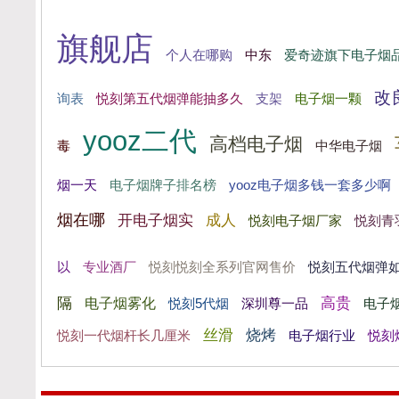
旗舰店
个人在哪购
中东
爱奇迹旗下电子烟
改
询表
悦刻第五代烟弹能抽多久
支架
电子烟一颗
yooz二代
高档电子烟
中华电子烟
毒
烟一天
电子烟牌子排名榜
yooz电子烟多钱一套多少啊
烟在哪
开电子烟实
成人
悦刻电子烟厂家
悦刻青
以
悦刻悦刻全系列官网售价
专业酒厂
悦刻五代烟弹
隔
电子烟雾化
高贵
悦刻5代烟
深圳尊一品
电子
丝滑
烧烤
电子烟行业
悦刻一代烟杆长几厘米
悦刻