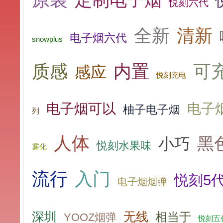
悦刻六代
全新
清新
电子烟六代
snowplus
质感
内置
可
感应
悦刻充电
电子烟可以
电子
柚子电子烟
列
人体
黑
小巧
悦刻水果味
雾化
流行
入门
悦刻5
电子烟烟弹
无线
深圳
相当于
YOOZ烟弹
悦刻五