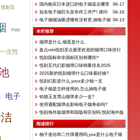
国内购买日本进口的电子烟该去哪里
06-17
好抽?
悦刻五
知名电子烟巨头宣布停工停产!,请问
06-16
找,yooz怎么购买
电子烟烟油吸进嘴有没有害,抽电子烟
06-13
电子烟还能做吗?
烟
抽到兽邦邦怎么办
max
本栏推荐
烟弹是什么,烟蛋是什么
盘点relx悦刻灵点最受欢迎的烟弹口味排行
一次性
悦刻国标和非国标区别有哪些?
榜！
悦刻五代幻影烟弹口味销量排名2025
池
2025新的悦刻烟弹什么口味最好抽?
悦刻幻影是什么,yooz多少钱一支
电子烟是怎样使用的,怎么抽电子烟
电子
铂德玉龙雪山烟弹多少一盒?
手
使用通配烟弹会影响电子烟寿命吗?
悦刻海外版烟弹和国版有区别吗,悦刻海外版
清洁
烟弹真假
阅读排行
柚子迷你和二代弹通用吗,yoe是什么电子烟