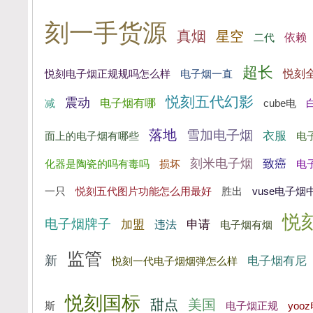
刻一手货源
真烟
星空
依赖
二代
超长
悦刻
悦刻电子烟正规规吗怎么样
电子烟一直
悦刻五代幻影
震动
电子烟有哪
cube电
减
落地
雪加电子烟
衣服
面上的电子烟有哪些
电
刻米电子烟
致癌
损坏
电
化器是陶瓷的吗有毒吗
一只
悦刻五代图片功能怎么用最好
胜出
vuse电子
悦
电子烟牌子
加盟
违法
申请
电子烟有烟
监管
新
电子烟有尼
悦刻一代电子烟烟弹怎么样
悦刻国标
甜点
美国
斯
电子烟正规
yo