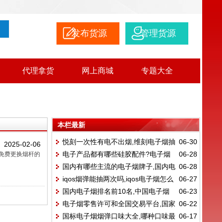
发布货源
管理货源
代理拿货
网上商城
专题大全
本栏最新
悦刻一次性有电不出烟,维刻电子烟抽
06-30
2025-02-06
电子产品都有哪些硅胶配件?电子烟
06-28
免费更换烟杆的
不出来烟
国内有哪些主流的电子烟牌子,国内电
06-28
是什么
iqos烟弹能抽两次吗,iqos电子烟怎么
06-27
子烟排名前10名
国内电子烟排名前10名,中国电子烟
06-23
使用?
电子烟零售许可和全国交易平台,国家
06-22
品牌总共有哪些?
国标电子烟烟弹口味大全,哪种口味最
06-17
统一电子烟交易平台里面的价格