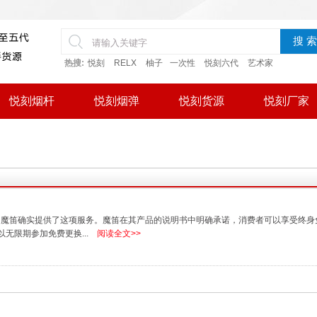
搜 索
热搜:
悦刻
RELX
柚子
一次性
悦刻六代
艺术家
悦刻烟杆
悦刻烟弹
悦刻货源
悦刻厂家
，魔笛确实提供了这项服务。魔笛在其产品的说明书中明确承诺，消费者可以享受终身
无限期参加免费更换...
阅读全文>>