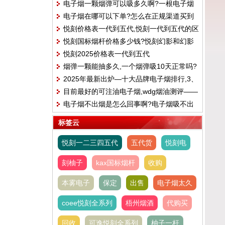
电子烟一颗烟弹可以吸多久啊?一根电子烟
电子烟在哪可以下单?怎么在正规渠道买到
能抽多长时间
悦刻价格表一代到五代,悦刻一代到五代的区
合格的电子烟
悦刻国标烟杆价格多少钱?悦刻幻影和幻影
别
悦刻2025价格表一代到五代
pro区别
烟弹一颗能抽多久,一个烟弹吸10天正常吗?
2025年最新出炉—十大品牌电子烟排行,3、
目前最好的可注油电子烟,wdg烟油测评——
火器AMMO
电子烟不出烟是怎么回事啊?电子烟吸不出
樱花可乐味
来烟雾怎么办
标签云
悦刻一二三四五代
五代货
悦刻电
刻柚子
kax国标烟杆
收购
本雾电子
保定
出售
电子烟太久
coee悦刻全系列
梧州烟酒
代购买
回收
可逸悦刻全系列
柚子一杆