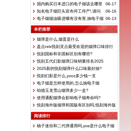
国内购买日本进口的电子烟该去哪里
06-17
好抽?
知名电子烟巨头宣布停工停产!,请问
06-16
找,yooz怎么购买
电子烟烟油吸进嘴有没有害,抽电子烟
06-13
电子烟还能做吗?
抽到兽邦邦怎么办
本栏推荐
烟弹是什么,烟蛋是什么
盘点relx悦刻灵点最受欢迎的烟弹口味排行
悦刻国标和非国标区别有哪些?
榜！
悦刻五代幻影烟弹口味销量排名2025
2025新的悦刻烟弹什么口味最好抽?
悦刻幻影是什么,yooz多少钱一支
电子烟是怎样使用的,怎么抽电子烟
铂德玉龙雪山烟弹多少一盒?
使用通配烟弹会影响电子烟寿命吗?
悦刻海外版烟弹和国版有区别吗,悦刻海外版
烟弹真假
阅读排行
柚子迷你和二代弹通用吗,yoe是什么电子烟