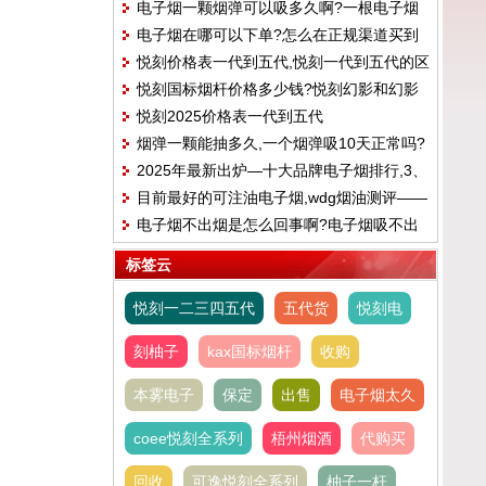
电子烟一颗烟弹可以吸多久啊?一根电子烟
电子烟在哪可以下单?怎么在正规渠道买到
能抽多长时间
悦刻价格表一代到五代,悦刻一代到五代的区
合格的电子烟
悦刻国标烟杆价格多少钱?悦刻幻影和幻影
别
悦刻2025价格表一代到五代
pro区别
烟弹一颗能抽多久,一个烟弹吸10天正常吗?
2025年最新出炉—十大品牌电子烟排行,3、
目前最好的可注油电子烟,wdg烟油测评——
火器AMMO
电子烟不出烟是怎么回事啊?电子烟吸不出
樱花可乐味
来烟雾怎么办
标签云
悦刻一二三四五代
五代货
悦刻电
刻柚子
kax国标烟杆
收购
本雾电子
保定
出售
电子烟太久
coee悦刻全系列
梧州烟酒
代购买
回收
可逸悦刻全系列
柚子一杆