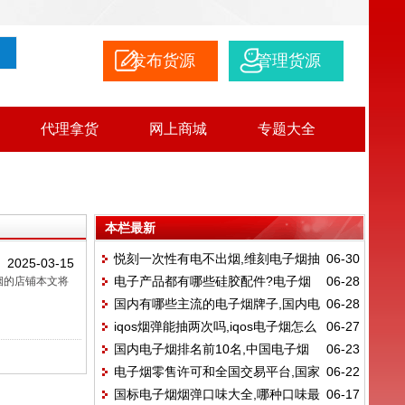
发布货源
管理货源
代理拿货
网上商城
专题大全
本栏最新
悦刻一次性有电不出烟,维刻电子烟抽
06-30
2025-03-15
电子产品都有哪些硅胶配件?电子烟
06-28
烟的店铺本文将
不出来烟
国内有哪些主流的电子烟牌子,国内电
06-28
是什么
iqos烟弹能抽两次吗,iqos电子烟怎么
06-27
子烟排名前10名
国内电子烟排名前10名,中国电子烟
06-23
使用?
电子烟零售许可和全国交易平台,国家
06-22
品牌总共有哪些?
国标电子烟烟弹口味大全,哪种口味最
06-17
统一电子烟交易平台里面的价格