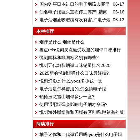
国内购买日本进口的电子烟该去哪里
06-17
好抽?
知名电子烟巨头宣布停工停产!,请问
06-16
找,yooz怎么购买
电子烟烟油吸进嘴有没有害,抽电子烟
06-13
电子烟还能做吗?
抽到兽邦邦怎么办
本栏推荐
烟弹是什么,烟蛋是什么
盘点relx悦刻灵点最受欢迎的烟弹口味排行
悦刻国标和非国标区别有哪些?
榜！
悦刻五代幻影烟弹口味销量排名2025
2025新的悦刻烟弹什么口味最好抽?
悦刻幻影是什么,yooz多少钱一支
电子烟是怎样使用的,怎么抽电子烟
铂德玉龙雪山烟弹多少一盒?
使用通配烟弹会影响电子烟寿命吗?
悦刻海外版烟弹和国版有区别吗,悦刻海外版
烟弹真假
阅读排行
柚子迷你和二代弹通用吗,yoe是什么电子烟