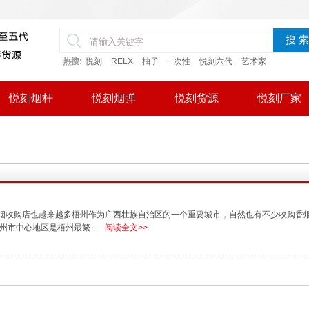
搜 索
热搜:
悦刻
RELX
柚子
一次性
悦刻六代
艺术家
悦刻烟杆
悦刻烟弹
悦刻货源
悦刻厂家
烟收购店也越来越多梧州作为广西壮族自治区的一个重要城市，自然也有不少收购香
市中心地区是梧州最繁...
阅读全文>>