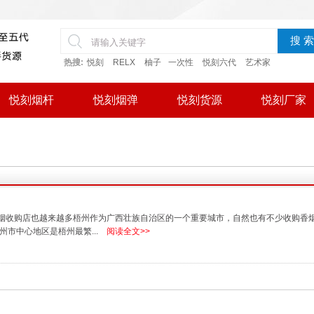
搜 索
热搜:
悦刻
RELX
柚子
一次性
悦刻六代
艺术家
悦刻烟杆
悦刻烟弹
悦刻货源
悦刻厂家
烟收购店也越来越多梧州作为广西壮族自治区的一个重要城市，自然也有不少收购香
市中心地区是梧州最繁...
阅读全文>>