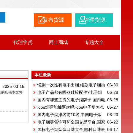
发布货源
管理货源
代理拿货
网上商城
专题大全
本栏最新
悦刻一次性有电不出烟,维刻电子烟抽
06-30
2025-03-15
电子产品都有哪些硅胶配件?电子烟
06-28
烟的店铺本文将
不出来烟
国内有哪些主流的电子烟牌子,国内电
06-28
是什么
iqos烟弹能抽两次吗,iqos电子烟怎么
06-27
子烟排名前10名
国内电子烟排名前10名,中国电子烟
06-23
使用?
电子烟零售许可和全国交易平台,国家
06-22
品牌总共有哪些?
国标电子烟烟弹口味大全,哪种口味最
06-17
统一电子烟交易平台里面的价格