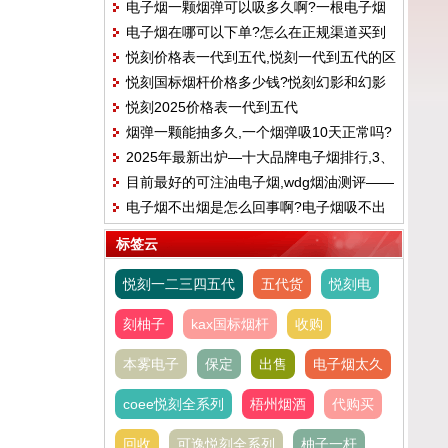
电子烟一颗烟弹可以吸多久啊?一根电子烟
电子烟在哪可以下单?怎么在正规渠道买到
能抽多长时间
悦刻价格表一代到五代,悦刻一代到五代的区
合格的电子烟
悦刻国标烟杆价格多少钱?悦刻幻影和幻影
别
悦刻2025价格表一代到五代
pro区别
烟弹一颗能抽多久,一个烟弹吸10天正常吗?
2025年最新出炉—十大品牌电子烟排行,3、
目前最好的可注油电子烟,wdg烟油测评——
火器AMMO
电子烟不出烟是怎么回事啊?电子烟吸不出
樱花可乐味
来烟雾怎么办
标签云
悦刻一二三四五代
五代货
悦刻电
刻柚子
kax国标烟杆
收购
本雾电子
保定
出售
电子烟太久
coee悦刻全系列
梧州烟酒
代购买
回收
可逸悦刻全系列
柚子一杆