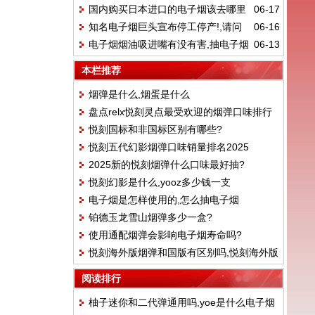
国内购买日本进口的电子烟该去哪里
06-17
好抽?
知名电子烟巨头宣布停工停产!,请问
06-16
找,yooz怎么购买
电子烟烟油吸进嘴有没有害,抽电子烟
06-13
电子烟还能做吗?
抽到兽邦邦怎么办
本栏推荐
烟弹是什么,烟蛋是什么
盘点relx悦刻灵点最受欢迎的烟弹口味排行
悦刻国标和非国标区别有哪些?
榜！
悦刻五代幻影烟弹口味销量排名2025
2025新的悦刻烟弹什么口味最好抽?
悦刻幻影是什么,yooz多少钱一支
电子烟是怎样使用的,怎么抽电子烟
铂德玉龙雪山烟弹多少一盒?
使用通配烟弹会影响电子烟寿命吗?
悦刻海外版烟弹和国版有区别吗,悦刻海外版
烟弹真假
阅读排行
柚子迷你和二代弹通用吗,yoe是什么电子烟