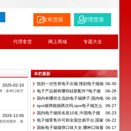
发布货源
管理货源
代理拿货
网上商城
专题大全
本栏最新
悦刻一次性有电不出烟,维刻电子烟抽
06-30
2025-02-10
电子产品都有哪些硅胶配件?电子烟
06-28
弹：多种口味可
不出来烟
国内有哪些主流的电子烟牌子,国内电
06-28
是什么
iqos烟弹能抽两次吗,iqos电子烟怎么
06-27
子烟排名前10名
国内电子烟排名前10名,中国电子烟
06-23
使用?
2024-12-05
电子烟零售许可和全国交易平台,国家
06-22
品牌总共有哪些?
渠道的优惠价，保
国标电子烟烟弹口味大全,哪种口味最
06-17
统一电子烟交易平台里面的价格