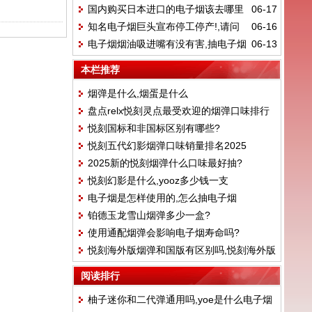
国内购买日本进口的电子烟该去哪里
06-17
好抽?
知名电子烟巨头宣布停工停产!,请问
06-16
找,yooz怎么购买
电子烟烟油吸进嘴有没有害,抽电子烟
06-13
电子烟还能做吗?
抽到兽邦邦怎么办
本栏推荐
烟弹是什么,烟蛋是什么
盘点relx悦刻灵点最受欢迎的烟弹口味排行
悦刻国标和非国标区别有哪些?
榜！
悦刻五代幻影烟弹口味销量排名2025
2025新的悦刻烟弹什么口味最好抽?
悦刻幻影是什么,yooz多少钱一支
电子烟是怎样使用的,怎么抽电子烟
铂德玉龙雪山烟弹多少一盒?
使用通配烟弹会影响电子烟寿命吗?
悦刻海外版烟弹和国版有区别吗,悦刻海外版
烟弹真假
阅读排行
柚子迷你和二代弹通用吗,yoe是什么电子烟