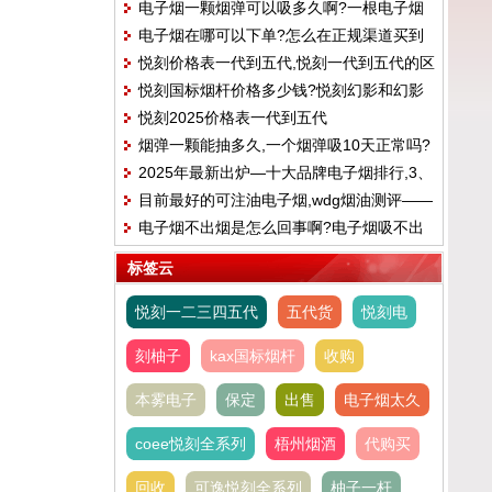
电子烟一颗烟弹可以吸多久啊?一根电子烟
电子烟在哪可以下单?怎么在正规渠道买到
能抽多长时间
悦刻价格表一代到五代,悦刻一代到五代的区
合格的电子烟
悦刻国标烟杆价格多少钱?悦刻幻影和幻影
别
悦刻2025价格表一代到五代
pro区别
烟弹一颗能抽多久,一个烟弹吸10天正常吗?
2025年最新出炉—十大品牌电子烟排行,3、
目前最好的可注油电子烟,wdg烟油测评——
火器AMMO
电子烟不出烟是怎么回事啊?电子烟吸不出
樱花可乐味
来烟雾怎么办
标签云
悦刻一二三四五代
五代货
悦刻电
刻柚子
kax国标烟杆
收购
本雾电子
保定
出售
电子烟太久
coee悦刻全系列
梧州烟酒
代购买
回收
可逸悦刻全系列
柚子一杆