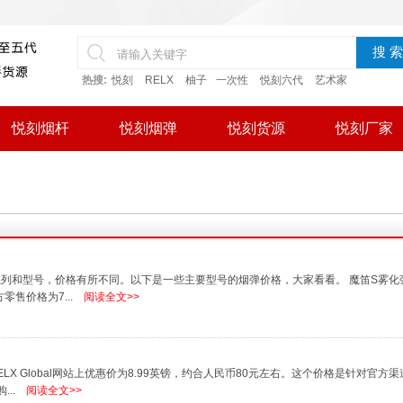
搜 索
热搜:
悦刻
RELX
柚子
一次性
悦刻六代
艺术家
悦刻烟杆
悦刻烟弹
悦刻货源
悦刻厂家
系列和型号，价格有所不同。以下是一些主要型号的烟弹价格，大家看看。 魔笛S雾化
零售价格为7...
阅读全文>>
LX Global网站上优惠价为8.99英镑，约合人民币80元左右。这个价格是针对官方
..
阅读全文>>