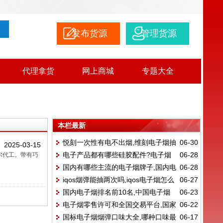
发布货源
管理货源
代理拿货
网上商城
专题大全
本栏最新
悦刻一次性有电不出烟,维刻电子烟抽
06-30
2025-03-15
电子产品都有哪些硅胶配件?电子烟
06-28
尔代工。带有巧
不出来烟
国内有哪些主流的电子烟牌子,国内电
06-28
是什么
iqos烟弹能抽两次吗,iqos电子烟怎么
06-27
子烟排名前10名
国内电子烟排名前10名,中国电子烟
06-23
使用?
电子烟零售许可和全国交易平台,国家
06-22
品牌总共有哪些?
国标电子烟烟弹口味大全,哪种口味最
06-17
统一电子烟交易平台里面的价格