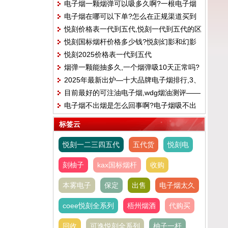
电子烟一颗烟弹可以吸多久啊?一根电子烟
电子烟在哪可以下单?怎么在正规渠道买到
能抽多长时间
悦刻价格表一代到五代,悦刻一代到五代的区
合格的电子烟
悦刻国标烟杆价格多少钱?悦刻幻影和幻影
别
悦刻2025价格表一代到五代
pro区别
烟弹一颗能抽多久,一个烟弹吸10天正常吗?
2025年最新出炉—十大品牌电子烟排行,3、
目前最好的可注油电子烟,wdg烟油测评——
火器AMMO
电子烟不出烟是怎么回事啊?电子烟吸不出
樱花可乐味
来烟雾怎么办
标签云
悦刻一二三四五代
五代货
悦刻电
刻柚子
kax国标烟杆
收购
本雾电子
保定
出售
电子烟太久
coee悦刻全系列
梧州烟酒
代购买
回收
可逸悦刻全系列
柚子一杆