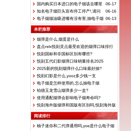
国内购买日本进口的电子烟该去哪里
06-17
好抽?
知名电子烟巨头宣布停工停产!,请问
06-16
找,yooz怎么购买
电子烟烟油吸进嘴有没有害,抽电子烟
06-13
电子烟还能做吗?
抽到兽邦邦怎么办
本栏推荐
烟弹是什么,烟蛋是什么
盘点relx悦刻灵点最受欢迎的烟弹口味排行
悦刻国标和非国标区别有哪些?
榜！
悦刻五代幻影烟弹口味销量排名2025
2025新的悦刻烟弹什么口味最好抽?
悦刻幻影是什么,yooz多少钱一支
电子烟是怎样使用的,怎么抽电子烟
铂德玉龙雪山烟弹多少一盒?
使用通配烟弹会影响电子烟寿命吗?
悦刻海外版烟弹和国版有区别吗,悦刻海外版
烟弹真假
阅读排行
柚子迷你和二代弹通用吗,yoe是什么电子烟