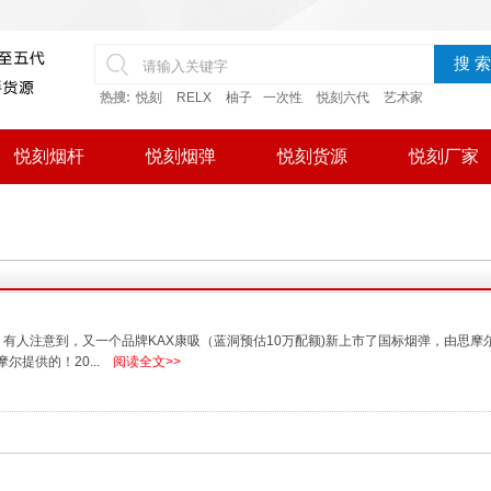
搜 索
热搜:
悦刻
RELX
柚子
一次性
悦刻六代
艺术家
悦刻烟杆
悦刻烟弹
悦刻货源
悦刻厂家
有人注意到，又一个品牌KAX康吸（蓝洞预估10万配额)新上市了国标烟弹，由思摩
提供的！20...
阅读全文>>